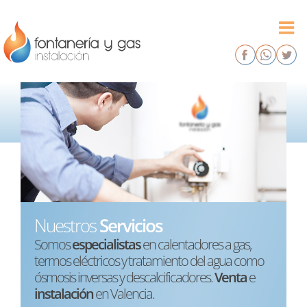
Saltar
al
contenido
Nuestros
Servicios
Somos
especialistas
en calentadores a gas,
termos eléctricos y tratamiento del agua como
ósmosis inversas y descalcificadores.
Venta
e
instalación
en Valencia.