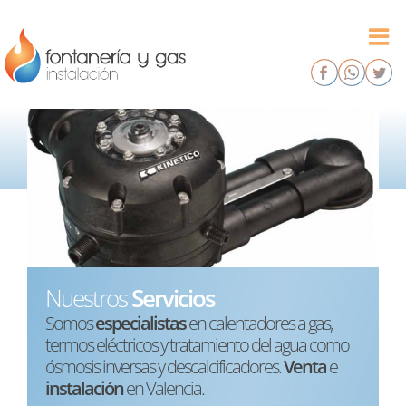
Saltar
al
contenido
Nuestros
Servicios
Somos
especialistas
en calentadores a gas,
termos eléctricos y tratamiento del agua como
ósmosis inversas y descalcificadores.
Venta
e
instalación
en Valencia.