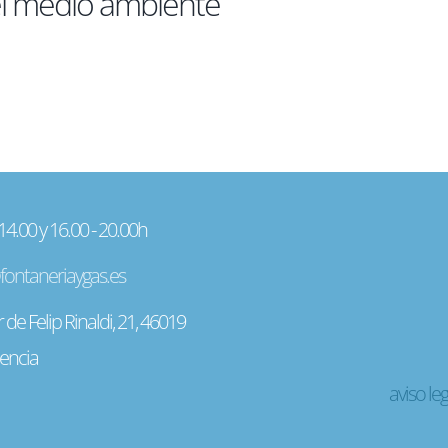
 el medio ambiente
 14.00 y 16.00 - 20.00h
fontaneriaygas.es
 de Felip Rinaldi, 21, 46019
lencia
aviso leg