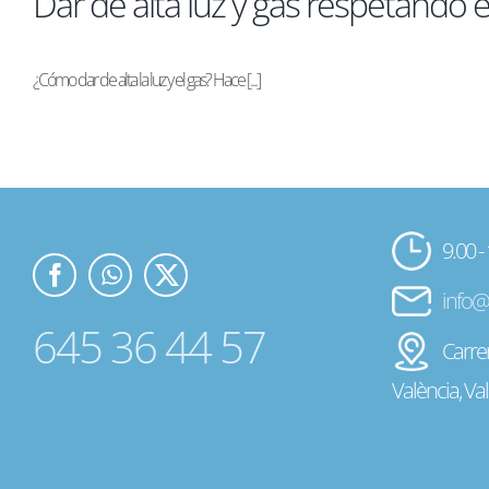
Dar de alta luz y gas respetando
¿Cómo dar de alta la luz y el gas? Hace [...]
9.00 -
info@
645 36 44 57
Carrer
València, Va