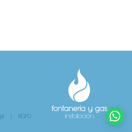
al
|
RGPD