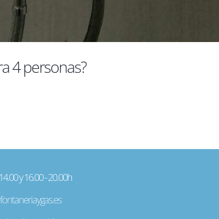
ra 4 personas?
 14.00 y 16.00 - 20.00h
fontaneriaygas.es