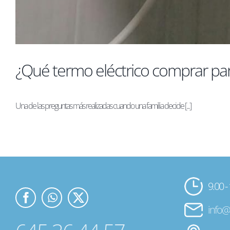
¿Qué termo eléctrico comprar pa
Una de las preguntas más realizadas cuando una familia decide [...]
9.00 -
info@