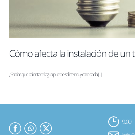
Cómo afecta la instalación de un te
¿Sabías que calentar el agua puede salirte muy caro cada [...]
9.00 -